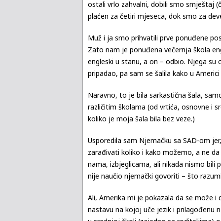
ostali vrlo zahvalni, dobili smo smještaj (
plaćen za četiri mjeseca, dok smo za dev
Muž i ja smo prihvatili prve ponuđene pos
Zato nam je ponuđena večernja škola engl
engleski u stanu, a on – odbio. Njega su
pripadao, pa sam se šalila kako u Americi 
Naravno, to je bila sarkastična šala, sa
različitim školama (od vrtića, osnovne i s
koliko je moja šala bila bez veze.)
Usporedila sam Njemačku sa SAD-om jer, m
zarađivati koliko i kako možemo, a ne da
nama, izbjeglicama, ali nikada nismo bili
nije naučio njemački govoriti – što razum
Ali, Amerika mi je pokazala da se može i 
nastavu na kojoj uče jezik i prilagođenu 