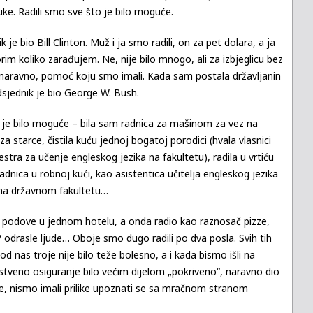
uke. Radili smo sve što je bilo moguće.
 je bio Bill Clinton. Muž i ja smo radili, on za pet dolara, a ja
im koliko zarađujem. Ne, nije bilo mnogo, ali za izbjeglicu bez
z, naravno, pomoć koju smo imali. Kada sam postala državljanin
dsjednik je bio George W. Bush.
o je bilo moguće – bila sam radnica za mašinom za vez na
starce, čistila kuću jednoj bogatoj porodici (hvala vlasnici
tra za učenje engleskog jezika na fakultetu), radila u vrtiću
ca u robnoj kući, kao asistentica učitelja engleskog jezika
a na državnom fakultetu…
 i podove u jednom hotelu, a onda radio kao raznosač pizze,
/ odrasle ljude… Oboje smo dugo radili po dva posla. Svih tih
d nas troje nije bilo teže bolesno, a i kada bismo išli na
avstveno osiguranje bilo većim dijelom „pokriveno“, naravno dio
, nismo imali prilike upoznati se sa mračnom stranom