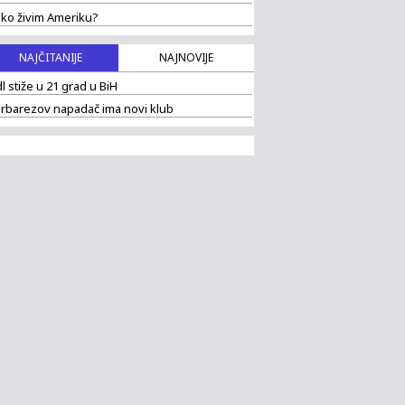
ko živim Ameriku?
NAJČITANIJE
NAJNOVIJE
dl stiže u 21 grad u BiH
rbarezov napadač ima novi klub