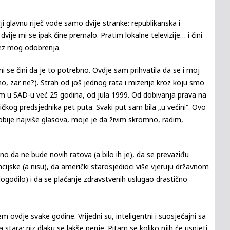
 glavnu riječ vode samo dvije stranke: republikanska i
vije mi se ipak čine premalo. Pratim lokalne televizije… i čini
 bez mog odobrenja.
 mi se čini da je to potrebno. Ovdje sam prihvatila da se i moj
amo, zar ne?). Strah od još jednog rata i mizerije kroz koju smo
sam u SAD-u već 25 godina, od jula 1999. Od dobivanja prava na
čkog predsjednika pet puta. Svaki put sam bila „u većini“. Ovo
dobije najviše glasova, moje je da živim skromno, radim,
žno da ne bude novih ratova (a bilo ih je), da se prevaziđu
cijske (a nisu), da američki starosjedioci više vjeruju državnom
ogodilo) i da se plaćanje zdravstvenih uslugao drastično
ovdje svake godine. Vrijedni su, inteligentni i suosjećajni sa
 stara: niz dlaku se lakše penje. Pitam se koliko njih će uspjeti