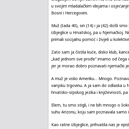
u svojim mladalačkim idejama i osjećanjima
Bosni i Hercegovini.
Muž (tada 40), sin (14) i ja (42) došli smo
izbjeglice u Hrvatskoj, pa u Njemačkoj. 
primali socijalnu pomoć i živjeli u kolekt
Zato sam ja čistila kuće, disko klub, ka
„kad jednom sve prođe“ imamo od čega ope
jer je morao dobro poznavati njemački je
A muž je volio Ameriku… Mnogo. Poznavao j
vanjsku trgovinu. A ja sam do odlaska u 
hrvatsko-srpskog jezika i književnosti, pa
Elem, tu smo stigli, i ne bih mnogo o šoko
suhu Arizonu, koju sam poznavala samo 
Kao ratne izbjeglice, prihvatila nas je epi