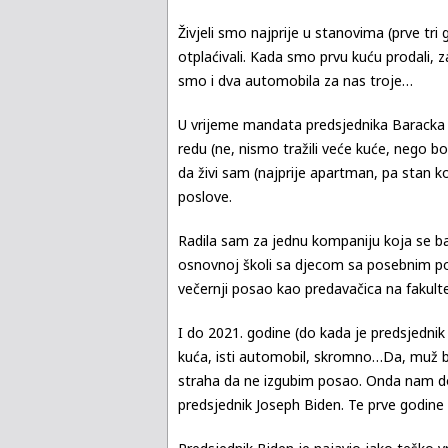
Živjeli smo najprije u stanovima (prve tr
otplaćivali. Kada smo prvu kuću prodali, z
smo i dva automobila za nas troje…
U vrijeme mandata predsjednika Baracka O
redu (ne, nismo tražili veće kuće, nego bol
da živi sam (najprije apartman, pa stan koj
poslove.
Radila sam za jednu kompaniju koja se ba
osnovnoj školi sa djecom sa posebnim pot
večernji posao kao predavačica na fakulte
I do 2021. godine (do kada je predsjednik
kuća, isti automobil, skromno…Da, muž bi
straha da ne izgubim posao. Onda nam dođ
predsjednik Joseph Biden. Te prve godine 