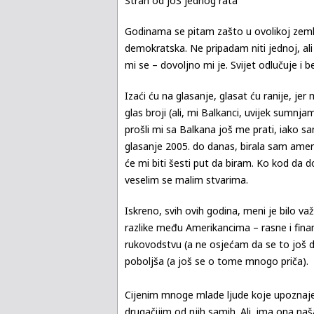
Strah od joŠ jednog rata
Godinama se pitam zašto u ovolikoj zemlji
demokratska. Ne pripadam niti jednoj, ali d
mi se – dovoljno mi je. Svijet odlučuje i
Izaći ću na glasanje, glasat ću ranije, jer
glas broji (ali, mi Balkanci, uvijek sumnj
prošli mi sa Balkana još me prati, iako 
glasanje 2005. do danas, birala sam ameri
će mi biti šesti put da biram. Ko kod da 
veselim se malim stvarima.
Iskreno, svih ovih godina, meni je bilo va
razlike među Amerikancima – rasne i finan
rukovodstvu (a ne osjećam da se to još d
poboljša (a još se o tome mnogo priča).
Cijenim mnoge mlade ljude koje upoznajem 
drugačijim od njih samih. Ali, ima ona naša