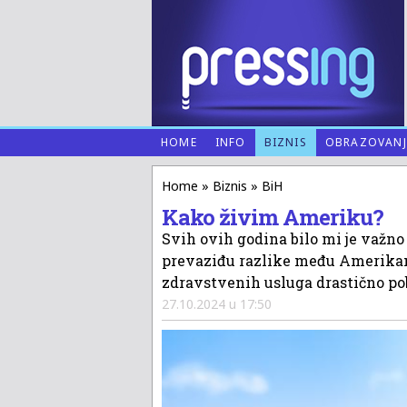
HOME
INFO
BIZNIS
OBRAZOVANJ
Home
»
Biznis
» BiH
Kako živim Ameriku?
Svih ovih godina bilo mi je važno d
prevaziđu razlike među Amerikanci
zdravstvenih usluga drastično pobo
27.10.2024 u 17:50