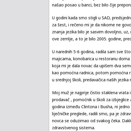
našao posao u banci, bez bilo čije prepor
U godini kada smo stigli u SAD, predsjednik
za šest, i rečeno mi je da nikome ne govor
znanja jezika bilo je sasvim dovoljno, u
ove zemlje, a to je bilo 2005. godine, pre
U narednih 5-6 godina, radila sam sve št
majicama, konobarica u restoranu doma za 
koja mi je dala novac da upišem dva semes
kao pomoćna radnica, potom pomoćna radni
u srednjoj školi, predavačica naših jezik
Moj muž je najprije čistio staklena vrata
prodavač , pomoćnik u školi za izbjeglice 
godina između Clintona i Busha, ni jedno o
liječničke preglede, radili smo, pa je zdr
novca se oduzimao od svakog čeka. Dakle
zdravstvenog sistema.