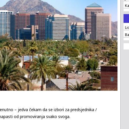
Ka
Li
Ba
nutno – jedva čekam da se izbori za predsjednika /
 napasti od promoviranja svako svoga.