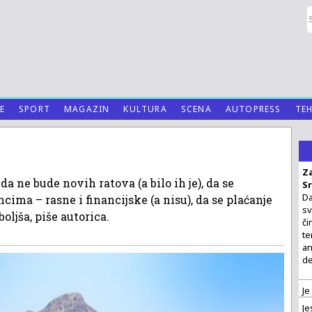
E
SPORT
MAGAZIN
KULTURA
SCENA
AUTOPRESS
TE
Za
a ne bude novih ratova (a bilo ih je), da se
Sr
Da
ma – rasne i financijske (a nisu), da se plaćanje
sv
ljša, piše autorica.
či
te
an
de
Je
Je