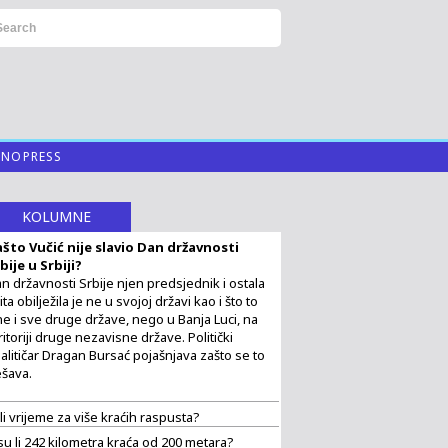
HNOPRESS
KOLUMNE
što Vučić nije slavio Dan državnosti
bije u Srbiji?
n državnosti Srbije njen predsjednik i ostala
ita obilježila je ne u svojoj državi kao i što to
ne i sve druge države, nego u Banja Luci, na
ritoriji druge nezavisne države. Politički
alitičar Dragan Bursać pojašnjava zašto se to
šava.
 li vrijeme za više kraćih raspusta?
su li 242 kilometra kraća od 200 metara?