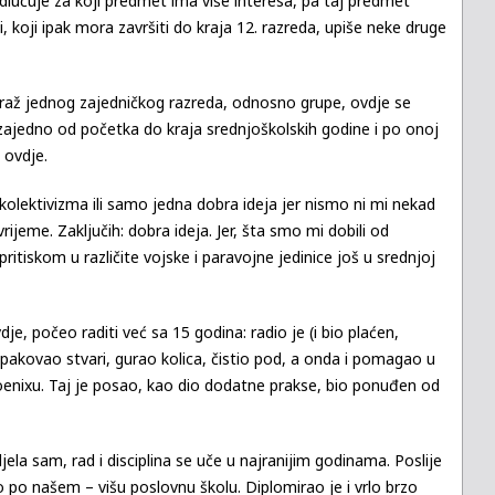
odlučuje za koji predmet ima više interesa, pa taj predmet
i, koji ipak mora završiti do kraja 12. razreda, upiše neke druge
 draž jednog zajedničkog razreda, odnosno grupe, ovdje se
 zajedno od početka do kraja srednjoškolskih godine i po onoj
 ovdje.
e kolektivizma ili samo jedna dobra ideja jer nismo ni mi nekad
o vrijeme. Zaključih: dobra ideja. Jer, šta smo mi dobili od
pritiskom u različite vojske i paravojne jedinice još u srednjoj
dje, počeo raditi već sa 15 godina: radio je (i bio plaćen,
pakovao stvari, gurao kolica, čistio pod, a onda i pomagao u
oenixu. Taj je posao, kao dio dodatne prakse, bio ponuđen od
idjela sam, rad i disciplina se uče u najranijim godinama. Poslije
o po našem – višu poslovnu školu. Diplomirao je i vrlo brzo