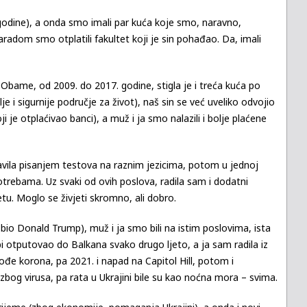
i godine), a onda smo imali par kuća koje smo, naravno,
aradom smo otplatili fakultet koji je sin pohađao. Da, imali
bame, od 2009. do 2017. godine, stigla je i treća kuća po
je i sigurnije područje za život), naš sin se već uveliko odvojio
i je otplaćivao banci), a muž i ja smo nalazili i bolje plaćene
vila pisanjem testova na raznim jezicima, potom u jednoj
rebama. Uz svaki od ovih poslova, radila sam i dodatni
tu. Moglo se živjeti skromno, ali dobro.
 bio Donald Trump), muž i ja smo bili na istim poslovima, ista
 otputovao do Balkana svako drugo ljeto, a ja sam radila iz
e korona, pa 2021. i napad na Capitol Hill, potom i
zbog virusa, pa rata u Ukrajini bile su kao noćna mora – svima.