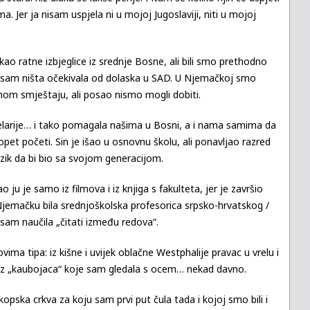
. Jer ja nisam uspjela ni u mojoj Jugoslaviji, niti u mojoj
 kao ratne izbjeglice iz srednje Bosne, ali bili smo prethodno
Nisam ništa očekivala od dolaska u SAD. U Njemačkoj smo
ivnom smještaju, ali posao nismo mogli dobiti.
ncelarije… i tako pomagala našima u Bosni, a i nama samima da
t početi. Sin je išao u osnovnu školu, ali ponavljao razred
zik da bi bio sa svojom generacijom.
u je samo iz filmova i iz knjiga s fakulteta, jer je završio
Njemačku bila srednjoškolska profesorica srpsko-hrvatskog /
 sam naučila „čitati između redova“.
vima tipa: iz kišne i uvijek oblačne Westphalije pravac u vrelu i
iz „kaubojaca“ koje sam gledala s ocem… nekad davno.
skopska crkva za koju sam prvi put čula tada i kojoj smo bili i