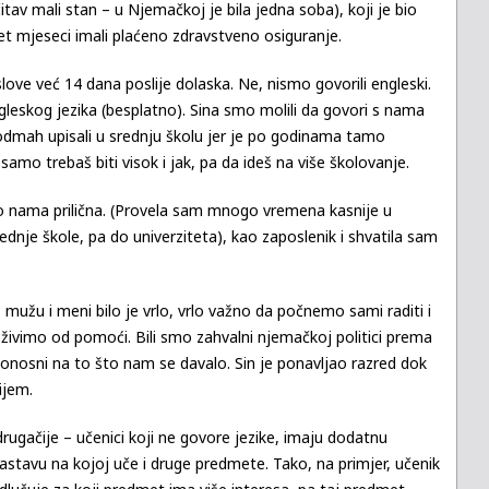
čitav mali stan – u Njemačkoj je bila jedna soba), koji je bio
et mjeseci imali plaćeno zdravstveno osiguranje.
love već 14 dana poslije dolaska. Ne, nismo govorili engleski.
eskog jezika (besplatno). Sina smo molili da govori s nama
 odmah upisali u srednju školu jer je po godinama tamo
samo trebaš biti visok i jak, pa da ideš na više školovanje.
mo nama prilična. (Provela sam mnogo vremena kasnije u
rednje škole, pa do univerziteta), kao zaposlenik i shvatila sam
užu i meni bilo je vrlo, vrlo važno da počnemo sami raditi i
 živimo od pomoći. Bili smo zahvalni njemačkoj politici prema
 ponosni na to što nam se davalo. Sin je ponavljao razred dok
ijem.
drugačije – učenici koji ne govore jezike, imaju dodatnu
nastavu na kojoj uče i druge predmete. Tako, na primjer, učenik