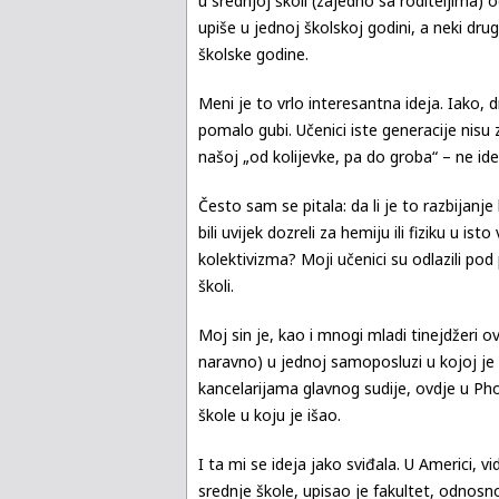
u srednjoj školi (zajedno sa roditeljima) 
upiše u jednoj školskoj godini, a neki drug
školske godine.
Meni je to vrlo interesantna ideja. Iako,
pomalo gubi. Učenici iste generacije nisu
našoj „od kolijevke, pa do groba“ – ne ide
Često sam se pitala: da li je to razbijanj
bili uvijek dozreli za hemiju ili fiziku u ist
kolektivizma? Moji učenici su odlazili pod 
školi.
Moj sin je, kao i mnogi mladi tinejdžeri ov
naravno) u jednoj samoposluzi u kojoj je 
kancelarijama glavnog sudije, ovdje u Ph
škole u koju je išao.
I ta mi se ideja jako sviđala. U Americi, v
srednje škole, upisao je fakultet, odnosn